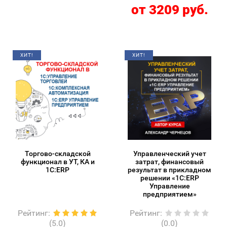
от 3209 руб.
ХИТ!
ХИТ!
Торгово-складской
Управленческий учет
функционал в УТ, КА и
затрат, финансовый
1С:ERP
результат в прикладном
решении «1С:ERP
Управление
предприятием»
Рейтинг
:
Рейтинг
:
(5.0)
(0.0)