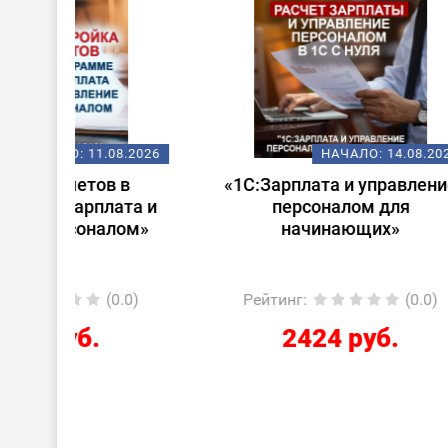
08.2026
НАЧАЛО:
14.08.2026
 в
«1С:Зарплата и управление
Стар
ата и
персоналом для
лом»
начинающих»
0.0)
Рейтинг
:
(0.0)
Ре
2424 руб.