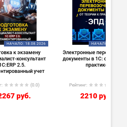
08.2026
НАЧАЛО:
18.08.2026
ену
Электронные перевозочные
Испо
ьтант
документы в 1С: от теории к
ст
практике
(
 учет
0.0)
Рейтинг
:
(0.0)
Ре
2210 руб.