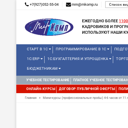
+7(927)052-55-04
mm@mkomp.ru
Список ви
ЕЖЕГОДНО БОЛЕЕ
1100
КАДРОВИКОВ И ПРОГ
ИСПОЛЬЗУЮТ НАШИ КУ
СТАРТ В 1С
ПРОГРАММИРОВАНИЕ В 1С
ПОДГО
1С:ERP
1С:БУХГАЛТЕРИЯ И УПРОЩЕНКА
ТОРГО
БЮДЖЕТНИКАМ
КУРСЫ ДЛЯ ШКОЛЬНИКОВ
ДЛЯ ШКОЛЬНИКОВ
УЧЕБНОЕ ТЕСТИРОВАНИЕ
ПЛАТНОЕ УЧЕБНОЕ ТЕСТИРОВА
WEB, JAVA И ANDROID
ОНЛАЙН-КУРСЫ
ДОГОВОР ПУБЛИЧНОЙ ОФЕРТЫ
ПОЛИ
»
Главная
Мини-курсы (профессиональные пробы) 4-6 часов от 11 