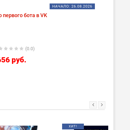
НАЧАЛО:
26.08.2026
о первого бота в VK
(0.0)
656 руб.
ХИТ!
НОВИНКА