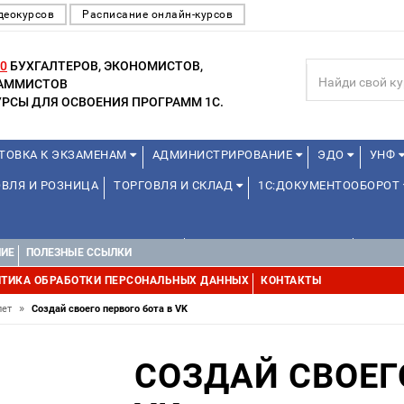
деокурсов
Расписание онлайн-курсов
0
БУХГАЛТЕРОВ, ЭКОНОМИСТОВ,
РАММИСТОВ
РСЫ ДЛЯ ОСВОЕНИЯ ПРОГРАММ 1С.
ТОВКА К ЭКЗАМЕНАМ
АДМИНИСТРИРОВАНИЕ
ЭДО
УНФ
ВЛЯ И РОЗНИЦА
ТОРГОВЛЯ И СКЛАД
1С:ДОКУМЕНТООБОРОТ
1С:УПРАВЛЕНИЕ ХОЛДИНГОМ
УПРАВЛЕНИЕ ПРОЕКТАМИ
УПРАВ
НИЕ
ПОЛЕЗНЫЕ ССЫЛКИ
ТИКА ОБРАБОТКИ ПЕРСОНАЛЬНЫХ ДАННЫХ
КОНТАКТЫ
»
лет
Создай своего первого бота в VK
СОЗДАЙ СВОЕГ