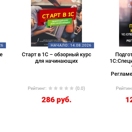
НАЧАЛО:
14.08.2026
НАЧАЛО:
18.
т в 1С – обзорный курс
Подготовка к экзам
для начинающих
1С:Специалист-консул
1С:ERP 2.5.
Регламентированный
йтинг
:
(0.0)
Рейтинг
:
(
286 руб.
12267 руб.