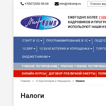
+7(927)052-55-04
mm@mkomp.ru
Список ви
ЕЖЕГОДНО БОЛЕЕ
1100
КАДРОВИКОВ И ПРОГ
ИСПОЛЬЗУЮТ НАШИ КУ
СТАРТ В 1С
ПРОГРАММИРОВАНИЕ В 1С
ПОДГО
1С:ERP
1С:БУХГАЛТЕРИЯ И УПРОЩЕНКА
ТОРГО
БЮДЖЕТНИКАМ
КУРСЫ ДЛЯ ШКОЛЬНИКОВ
ДЛЯ ШКОЛЬНИКОВ
УЧЕБНОЕ ТЕСТИРОВАНИЕ
ПЛАТНОЕ УЧЕБНОЕ ТЕСТИРОВА
WEB, JAVA И ANDROID
ОНЛАЙН-КУРСЫ
ДОГОВОР ПУБЛИЧНОЙ ОФЕРТЫ
ПОЛИ
»
»
Главная
1С:Бухгалтерия и Упрощенка
Налоги
Налоги