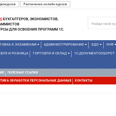
деокурсов
Расписание онлайн-курсов
0
БУХГАЛТЕРОВ, ЭКОНОМИСТОВ,
РАММИСТОВ
РСЫ ДЛЯ ОСВОЕНИЯ ПРОГРАММ 1С.
ТОВКА К ЭКЗАМЕНАМ
АДМИНИСТРИРОВАНИЕ
ЭДО
УНФ
ВЛЯ И РОЗНИЦА
ТОРГОВЛЯ И СКЛАД
1С:ДОКУМЕНТООБОРОТ
1С:УПРАВЛЕНИЕ ХОЛДИНГОМ
УПРАВЛЕНИЕ ПРОЕКТАМИ
УПРАВ
НИЕ
ПОЛЕЗНЫЕ ССЫЛКИ
ТИКА ОБРАБОТКИ ПЕРСОНАЛЬНЫХ ДАННЫХ
КОНТАКТЫ