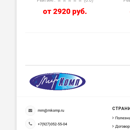
Рейтинг
:
(0.0)
Ре
от 2920 руб.
СТРАН
mm@mkomp.ru
Полезн
+7(927)052-55-04
Договор